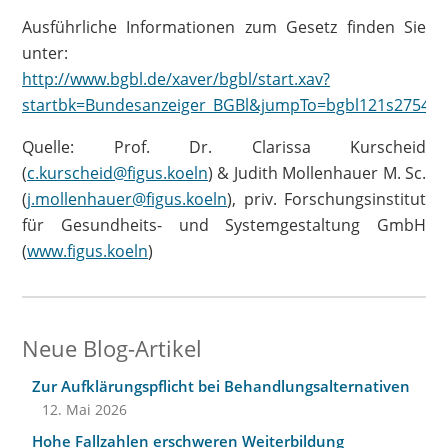
Ausführliche Informationen zum Gesetz finden Sie
unter:
http://www.bgbl.de/xaver/bgbl/start.xav?
startbk=Bundesanzeiger_BGBl&jumpTo=bgbl121s2754.p
Quelle: Prof. Dr. Clarissa Kurscheid
(
c.kurscheid@figus.koeln
) & Judith Mollenhauer M. Sc.
(
j.mollenhauer@figus.koeln
), priv. Forschungsinstitut
für Gesundheits- und Systemgestaltung GmbH
(
www.figus.koeln
)
Neue Blog-Artikel
Zur Aufklärungspflicht bei Behandlungsalternativen
12. Mai 2026
Hohe Fallzahlen erschweren Weiterbildung